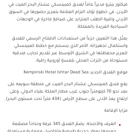
فيكتور بيترو مديراً عاماً لفندق كمبينسكي عشتار البحر الميت في
الأردن، في خطوةٍ تؤكد التزام العلامة بتعزيز حضورها في السوق
الأردني وتلبية الطلب المتزايد على ضيافةٍ فاخرة في الوجهات
السياحية الفريدة بالمملكة.
يمثّل هذا التعيين جزءاً من استعدادات الافتتاح الرسمي للفندق
واستكمال تجهيزاته، الأمر الذي ينسجم مع خطط كمبينسكي
لتعزيز محفظتها في الشرق الأوسط عبر تقديم تجارب فندقية
مستوحاة من التراث المحلي بلمسةٍ أوروبية راقية.
موقع الفندق الجديد
Kempinski Hotel Ishtar Dead Sea
يقع فندق كمبينسكي عشتار البحر الميت في منطقة سويمه على
بعد نحو 70 كيلومتراً جنوب غرب مطار الملكة علياء الدولي، وعلى
ارتفاعٍ يعدّ الأدنى على سطح الأرض (434 متراً تحت مستوى البحر).
مزايا الإقامة
الغرف والأجنحة: يضمّ الفندق 345 غرفة وجناحاً مصمّمة
جميعها بمواد حجرية طبيعية وتفاصيل معمارية مستوحاة