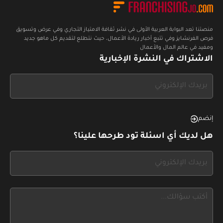
منصتنا تعد البوابة العربية الأولى في نشر ثقافة الامتياز التجاري وفي عرض وتسويق
فرص الفرنشايز وفي تتبع أخبار ريادة الأعمال، حيث نتطلع لتقديم كل ماهو جديد
ومفيد في عالم المال والأعمال
الاشتراك في النشرة الإخبارية
If
you
see
this,
إنضم
leave
هل لديك أي اسئلة تود طرحها علينا؟
this
form
If
field
you
blank
see
this,
leave
this