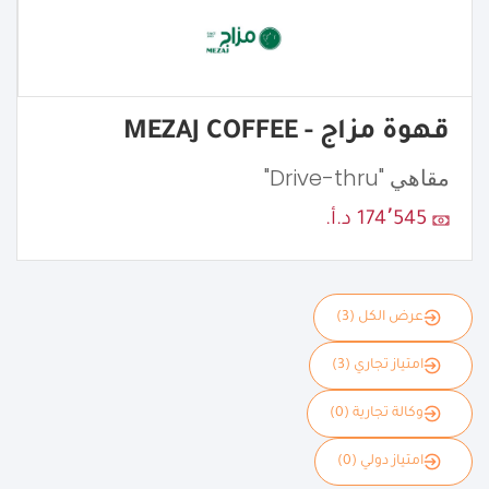
قهوة مزاج - MEZAJ COFFEE
مقاهي "Drive-thru"
174٬545 د.أ.
عرض الكل (3)
امتياز تجاري (3)
وكالة تجارية (0)
امتياز دولي (0)