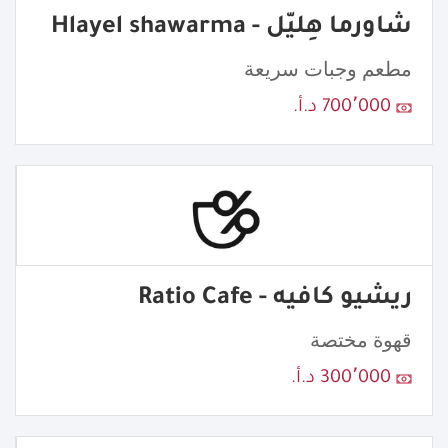
شاورما هِليّل - Hlayel shawarma
مطعم وجبات سريعة
700٬000 د.أ.
ريشيو كافيه - Ratio Cafe
قهوة مختصة
300٬000 د.أ.