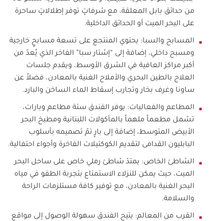
من حدائق بابل المعلقة، مع شرفاتٍ توفر إطلالاتٍ ساحرة
على البحر الميت أو الحدائق الداخلية.
المسابح والسبا: يحتوي المنتجع على تسعة مسابحٍ خارجية
ومسبح داخلي، إضافة إلى “إشتار سبا” الفاخر الذي يُعدّ من
أكبر مراكز العافية في الشرق الأوسط، ويقدم جلسات
العلاج بالطين البحري والأملاح الغنية بالمعادن، فضلاً عن
ساونا وغرف بخار وتجارب إسقاط الماء الساخن والبارد.
المطاعم والفعاليات: يوفر الفندق ستة مطاعم وبارات،
تشمل مطعماً ملهماً بالمأكولات اللبنانية ومطبخ البحر
الأبيض المتوسط، إضافة إلى بارٍ تمّ تصميمه بأسلوب
البابليون القدامى لتقديم الكوكتيلات الفاخرة وأجواء احتفالية.
الشاطئ الخاص: يمتدّ شاطئ رملي خاص على ساحل البحر
الميت، حيث يمكن للنزلاء الاستمتاع بتجربة الطفو في مياه
البحر الغنية بالمعادن، مع توفير كافة مستلزمات الراحة
والسلامة.
القرب من المعالم: يتيح الفندق سهولة الوصول إلى مواقع