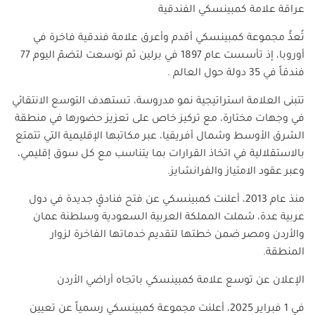
عراقة علامة كمبينسكي الفندقية
تُعدُّ مجموعة كمبينسكي أقدم وأعرق علامة فندقية فاخرة في
أوروبا، إذ تأسست عام 1897 في برلين ثم توسعت لتضمّ اليوم 77
فندقاً في 35 دولة حول العالم .
تتبنى العلامة استراتيجية نمو مدروسة، تستهدف التوسع الانتقائي
في وجهات مختارة، مع تركيز خاص على تعزيز حضورها في منطقة
الشرق الأوسط وشمال أفريقيا، عبر مكاتبها الإقليمية التي تتمتع
بالاستقلالية في اتخاذ القرارات بما يتناسب مع كل سوق إقليمي،
وعبر عقود الامتياز والفرانشايز.
منذ عام 2013، أعلنت كمبينسكي عن فتح فنادقٍ جديدة في دول
عربية عدة، شملت المملكة العربية السعودية وسلطنة عمان
والأردن ومصر ضمن خطتها لتقديم خدماتها الفاخرة لزوار
المنطقة.
الإعلان عن توسع علامة كمبينسكي باتجاه أراضي الأردن
في 1 فبراير 2025، أعلنت مجموعة كمبينسكي رسمياً عن تعيين