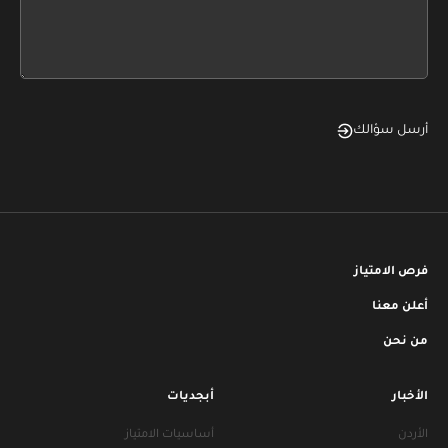
form
field
blank
أرسل سؤالك
فرص الامتياز
أعلن معنا
من نحن
الأخبار
أبجديات
الأردن
أساسيات الامتياز