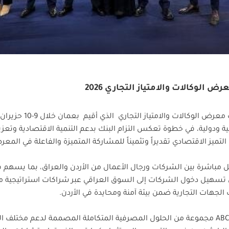
ودولية، في خطوة تعكس التزام البنك بدعم التنمية الاقتصادية وتعزيز 
لتميز الاقتصادي تقديراً وتثميناً للمشاركة المتميزة والفاعلة في المع
باشرة بين الشركات ورجال الأعمال من الأردن والعراق، بما يسهم في
از (Franchise) إضافة إلى تسهيل دخول الشركات إلى السوق العراقي عبر شراكات استر
الجهات التجارية ضمن بيئة آمنة ومحايدة في الأردن.
وخلال مشاركته، استعرض فريق بنك ABC مجموعة من الحلول المصرفية المتكاملة المصممة لد