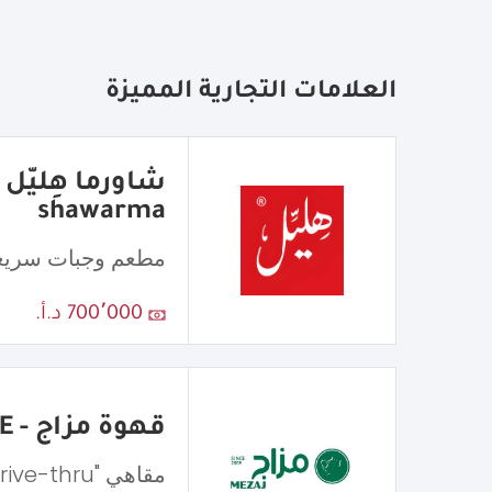
العلامات التجارية المميزة
shawarma
مطعم وجبات سريع
700٬000 د.أ.
قهوة مزاج - MEZAJ COFFEE
مقاهي "Drive-thru"