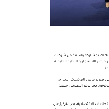
شارك بنك ABC في الأردن في فعاليات معرض الوكالات والامتياز التجاري الذي أقيم بعمان خلال 9-10 حزيران 2026 بمشاركه واسعة من شركات
فرص الاستثمار و التجاره الخارجيه
رض.
 تعزيز فرص التوكيلات التجارية
اتيجية موثوقة. كما يوفر المعرض منصة
عم مختلف القطاعات الاقتصادية، مع التركيز على