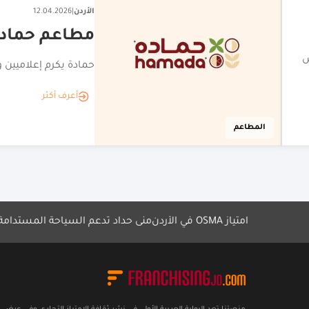
12.04.20
م حمادة تتوسع بالفرنشايز
يكرم إعلاميين ويعول على انتعاش السياحة قريباً
ف أكثر
خدمات الأعمال
متياز OSMA في الأردن
منى حداد تدعم السياحة المستدامة في الأردن