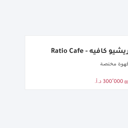
يشيو كافيه - Ratio Cafe
هوة مختصة
300٬000 د.أ.