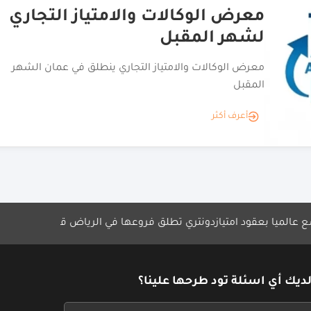
التجاري
افت
الت
 عمان الشهر
وزير 
معرض 
أع
خدمات الأعمال
قود امتياز
دونتري تطلق فروعها في الرياض قريباً
توقيع امتياز OSMA في الأردن
ديك أي اسئلة تود طرحها علينا؟