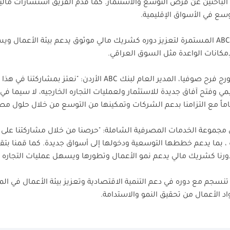
ال الباحثين عن فرص التوسع والاستثمار. كما قدم الفريق استشارات م
وسع في الأسواق الإقليمية.
وتأتي هذه المشاركة ضمن جهود بنك ABC المستمرة لتعزيز دوره كشريك مالي موثوق يدعم بي
مكانات الواعدة مثل السوق العراقي.
وبهذه المناسبة، قال سعادة السيد جورج فرح صوفيا، المدير العام ل
يمي وفتح آفاق جديدة للاستثمار ولعمليات التجاره الخارجيه، لا سيما 
اماً مع التزامنا بدعم الشركات وتمكينها من التوسع من خلال حلول م
س مجموعة الخدمات المصرفية الشاملة: "حرصنا من خلال مشاركتنا على 
ت ، بما يدعم خططها التوسعية ودخولها إلى أسواق جديدة. كما قمنا 
لى دورنا كشريك مالي يدعم نمو الأعمال وتطورها ويسهل عمليات التجاره ال
تنسجم مع دوره في دعم التنمية الاقتصادية وتعزيز بيئة الأعمال في ال
 الأعمال من تحقيق النمو والاستدامة.