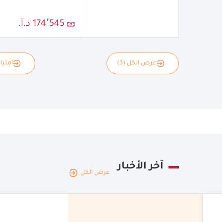
174٬545 د.أ.
عرض الكل (3)
امتياز
آخر الأخبار
عرض الكل