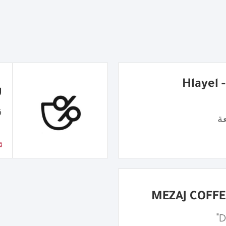
شاورما هِليّل - Hlayel
ر
ق
ة