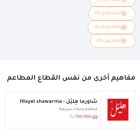
امتياز تجاري (3)
وكالة تجارية (0)
امتياز دولي (0)
مفاهيم أخرى من نفس القطاع المطاعم
شاورما هِليّل - Hlayel shawarma
مطعم وجبات سريعة
700٬000 د.أ.