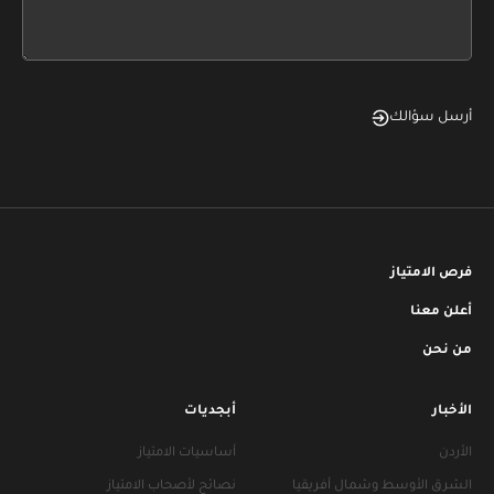
field
blank
أرسل سؤالك
فرص الامتياز
أعلن معنا
من نحن
الأخبار
أبجديات
الأردن
أساسيات الامتياز
الشرق الأوسط وشمال أفريقيا
نصائح لأصحاب الامتياز