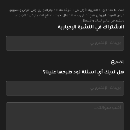
منصتنا تعد البوابة العربية الأولى في نشر ثقافة الامتياز التجاري وفي عرض وتسويق
فرص الفرنشايز وفي تتبع أخبار ريادة الأعمال، حيث نتطلع لتقديم كل ماهو جديد
ومفيد في عالم المال والأعمال
الاشتراك في النشرة الإخبارية
If
you
see
this,
إنضم
leave
هل لديك أي اسئلة تود طرحها علينا؟
this
form
If
field
you
blank
see
this,
leave
this
form