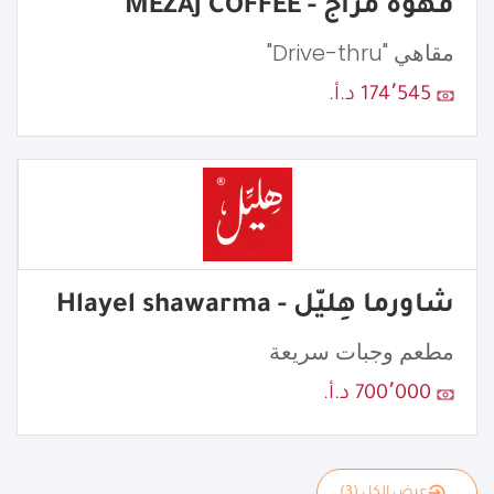
قهوة مزاج - MEZAJ COFFEE
مقاهي "Drive-thru"
174٬545 د.أ.
شاورما هِليّل - Hlayel shawarma
مطعم وجبات سريعة
700٬000 د.أ.
عرض الكل (3)