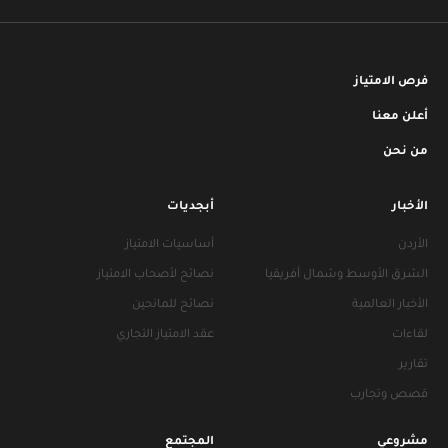
فرص الامتياز
أعلن معنا
من نحن
الأخبار
أبجديات
الأردن
أساسيات الامتياز
الشرق الأوسط وشمال أفريقيا
نصائح لأصحاب الامتياز
الأخبار العالمية
نصائح للمانحين
لقاءات
عقد الامتياز التجاري
تقارير
قصص وتجارب
مشروعي
المجتمع