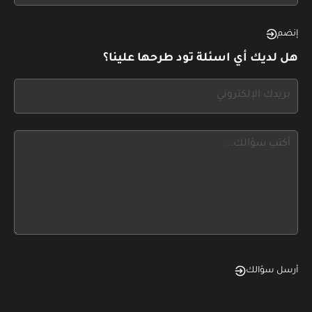
see
this,
إنضم
leave
هل لديك أي اسئلة تود طرحها علينا؟
this
form
If
field
you
blank
see
this,
leave
this
form
field
blank
أرسل سؤالك