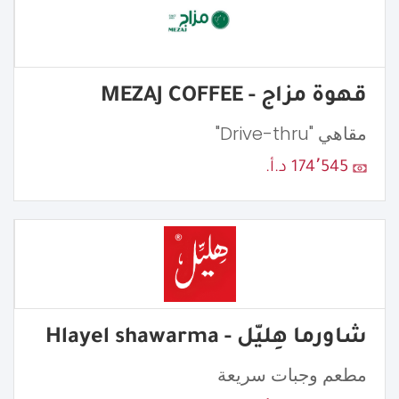
قهوة مزاج - MEZAJ COFFEE
مقاهي "Drive-thru"
174٬545 د.أ.
شاورما هِليّل - Hlayel shawarma
مطعم وجبات سريعة